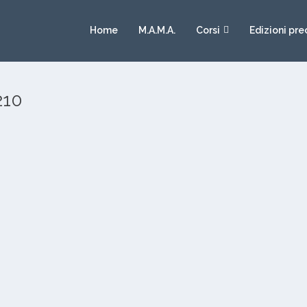
Home
M.A.M.A.
Corsi
Edizioni pre
210