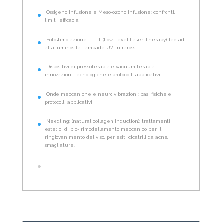
Ossigeno Infusione e Meso-ozono infusione: confronti,
limiti, efficacia
Fotostimolazione: LLLT (Low Level Laser Therapy), led ad
alta luminosità, lampade UV, infrarossi
Dispositivi di pressoterapia e vacuum terapia :
innovazioni tecnologiche e protocolli applicativi
Onde meccaniche e neuro vibrazioni: basi fisiche e
protocolli applicativi
Needling: (natural collagen induction): trattamenti
estetici di bio- rimodellamento meccanico per il
ringiovanimento del viso, per esiti cicatrili da acne,
smagliature.